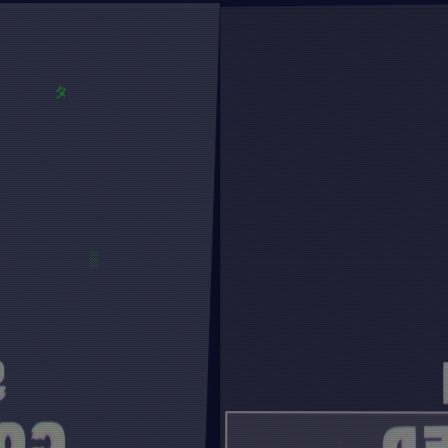
█
タ
M
░