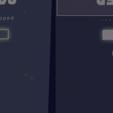
ED
C
CORR
...
ク
E
ス
ク