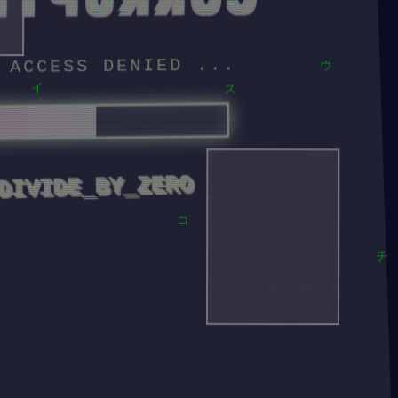
ORRUPTED
UPTING TIMELINE...
ウ
RR_REALITY.NULL
ス
イ
コ
チ