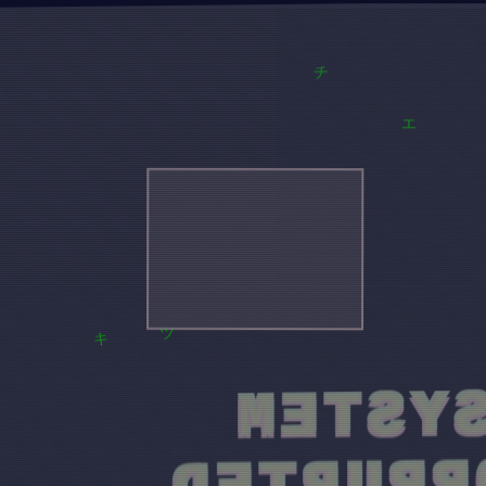
チ
エ
SYSTE
ツ
キ