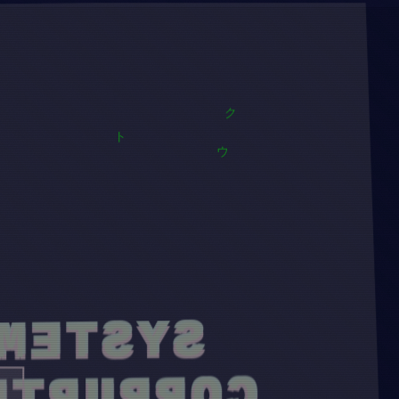
ス
ク
ト
ウ
SYSTEM