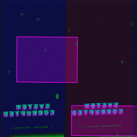
コ
チ
サ
イ
▒
タ
イ
テ
キ
█
SYSTEM
SYSTEM
CORRUPTED
CORRUPTED
REALITY.EXE has
PLEASE DO NOT UNPLUG
stopped