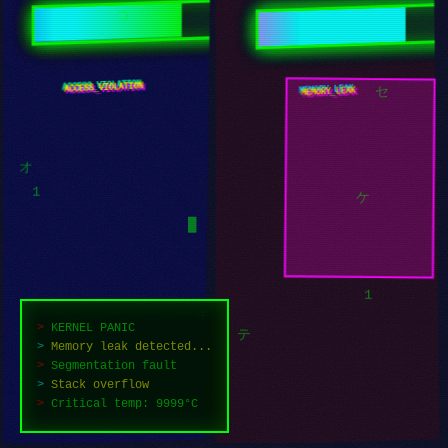
ト
コ
STACK_OVERFLOW
ACCESS_VIOLATION
セ
1
オ
█
ケ
>
KERNEL PANIC
1
>
Memory leak detected...
テ
>
Segmentation fault
>
Stack overflow
>
Retrying infinite loop
テ