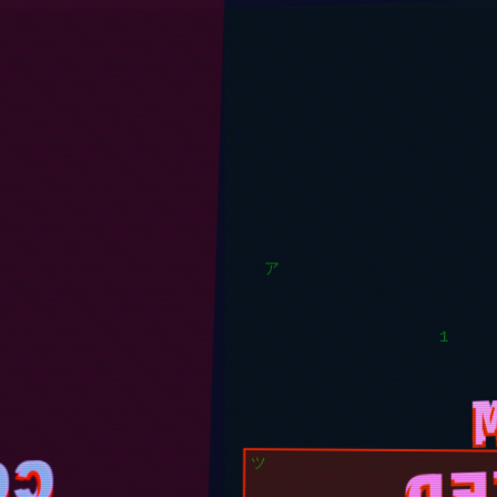
ア
1
ED
CO