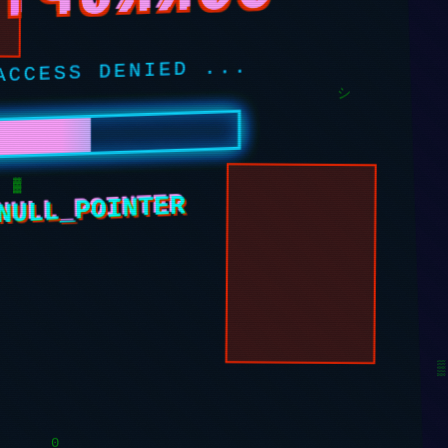
ITY.EXE has stopped
MEMORY_LEAK
シ
▓