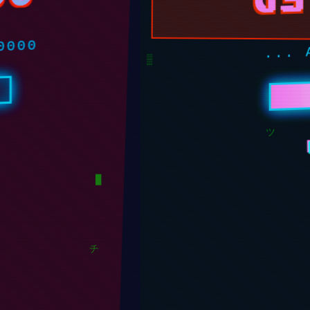
00000
REAL
ツ
▒
ツ
█