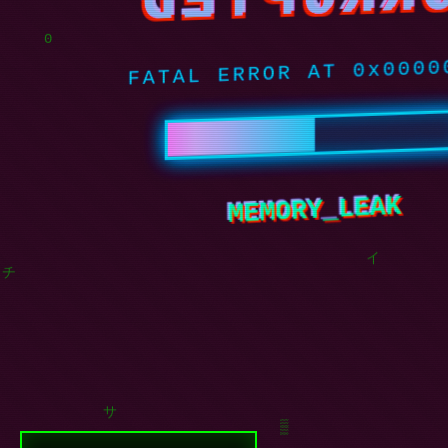
FATAL ERROR AT 0x000
0
DIVIDE_BY_ZERO
イ
チ