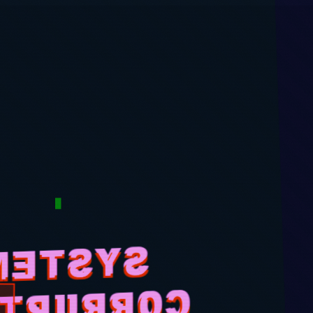
1
SYSTEM
█
RRUPTED