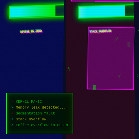
ソ
オ
DIVIDE_BY_ZERO
STACK_OVERFLOW
ソ
▒
イ
カ
█
>
KERNEL PANIC
>
Memory leak detected...
>
Segmentation fault
サ
>
Stack overflow
ソ
>
Coffee overflow in cup.h
ア