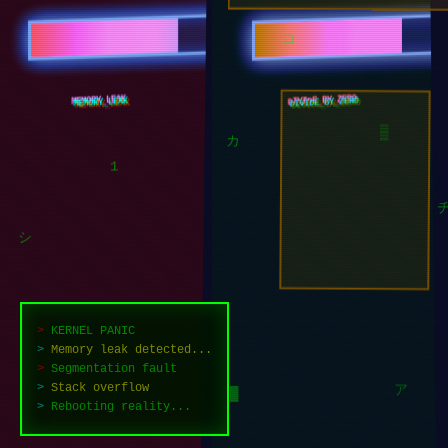
ソ
コ
DIVIDE_BY_ZERO
MEMORY_LEAK
カ
▒
1
シ
>
KERNEL PANIC
>
Memory leak detected...
>
Segmentation fault
>
Stack overflow
>
Rebooting reality...
ア
█
コ