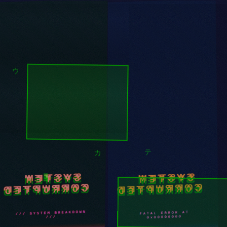
シ
イ
ウ
テ
カ
SYSTEM
SYSTEM
CORRUPTED
CORRUPTED
▓
FATAL ERROR AT
CORRUPTING
TIMELINE...
0x00000000