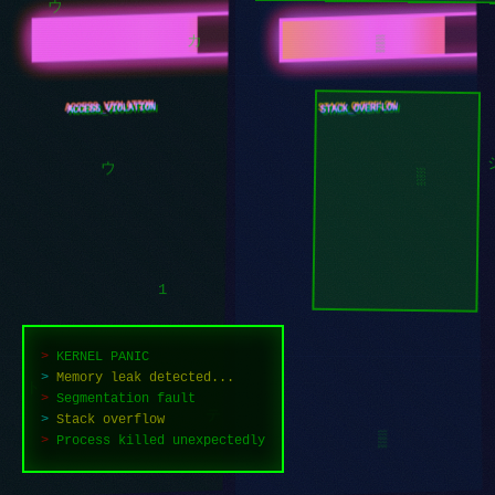
ウ
▒
STACK_OVERFLOW
MEMORY_LEAK
カ
░
ウ
>
KERNEL PANIC
1
>
Memory leak detected...
>
Segmentation fault
>
Stack overflow
>
Rebooting reality...
ト
ツ
ツ